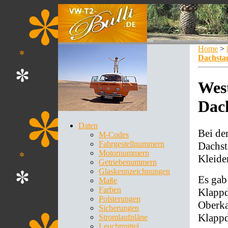
Home
>
Dachsta
West
Dac
Daten
Bei de
M-Codes
Fahrgestellnummern
Dachst
Motornummern
Kleide
Getriebenummern
Glaskennzeichnungen
Es gab
Maße
Farben
Klappd
Polsterungen
Oberka
Sicherungen
Klappd
Stromlaufpläne
Leuchtmittel