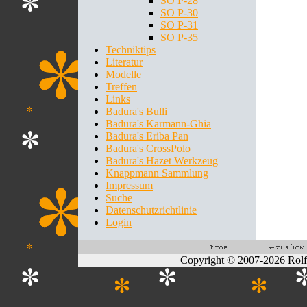
SO P-28
SO P-30
SO P-31
SO P-35
Techniktips
Literatur
Modelle
Treffen
Links
Badura's Bulli
Badura's Karmann-Ghia
Badura's Eriba Pan
Badura's CrossPolo
Badura's Hazet Werkzeug
Knappmann Sammlung
Impressum
Suche
Datenschutzrichtlinie
Login
Copyright © 2007-2026 Rol