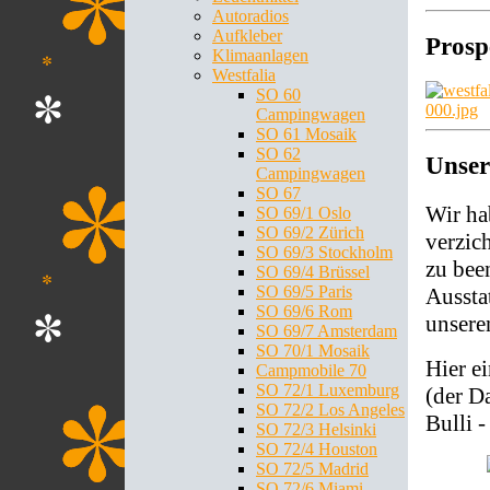
Autoradios
Aufkleber
Prosp
Klimaanlagen
Westfalia
SO 60
Campingwagen
SO 61 Mosaik
SO 62
Unser
Campingwagen
SO 67
Wir ha
SO 69/1 Oslo
SO 69/2 Zürich
verzic
SO 69/3 Stockholm
zu bee
SO 69/4 Brüssel
SO 69/5 Paris
Aussta
SO 69/6 Rom
unsere
SO 69/7 Amsterdam
SO 70/1 Mosaik
Hier ei
Campmobile 70
SO 72/1 Luxemburg
(der D
SO 72/2 Los Angeles
Bulli 
SO 72/3 Helsinki
SO 72/4 Houston
SO 72/5 Madrid
SO 72/6 Miami