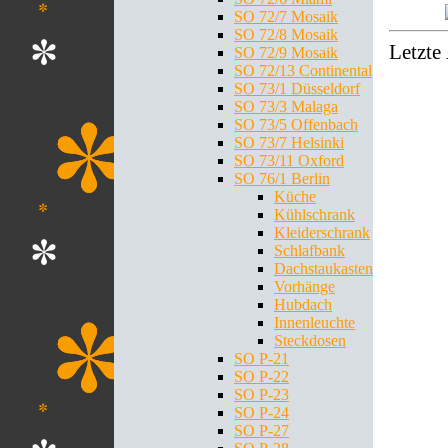
SO 72/7 Mosaik
SO 72/8 Mosaik
Letzte
SO 72/9 Mosaik
SO 72/13 Continental
SO 73/1 Düsseldorf
SO 73/3 Malaga
SO 73/5 Offenbach
SO 73/7 Helsinki
SO 73/11 Oxford
SO 76/1 Berlin
Küche
Kühlschrank
Kleiderschrank
Schlafbank
Dachstaukasten
Vorhänge
Hubdach
Innenleuchte
Steckdosen
SO P-21
SO P-22
SO P-23
SO P-24
SO P-27