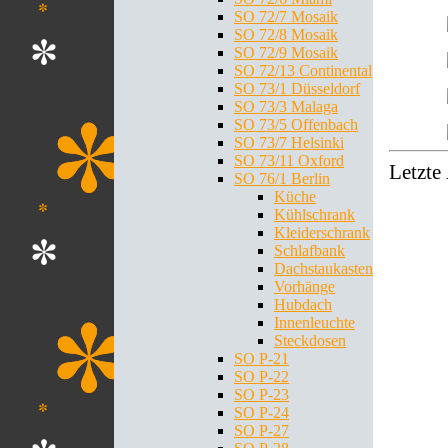
SO 72/7 Mosaik
SO 72/8 Mosaik
SO 72/9 Mosaik
SO 72/13 Continental
SO 73/1 Düsseldorf
SO 73/3 Malaga
SO 73/5 Offenbach
SO 73/7 Helsinki
SO 73/11 Oxford
Letzte
SO 76/1 Berlin
Küche
Kühlschrank
Kleiderschrank
Schlafbank
Dachstaukasten
Vorhänge
Hubdach
Innenleuchte
Steckdosen
SO P-21
SO P-22
SO P-23
SO P-24
SO P-27