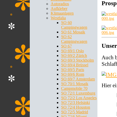
Prosp
Autoradios
Aufkleber
Klimaanlagen
Westfalia
SO 60
Campingwagen
SO 61 Mosaik
SO 62
Campingwagen
Unser
SO 67
SO 69/1 Oslo
SO 69/2 Zürich
Auch be
SO 69/3 Stockholm
Schlaf
SO 69/4 Brüssel
SO 69/5 Paris
SO 69/6 Rom
SO 69/7 Amsterdam
SO 70/1 Mosaik
Hier e
Campmobile 70
SO 72/1 Luxemburg
SO 72/2 Los Angeles
SO 72/3 Helsinki
SO 72/4 Houston
SO 72/5 Madrid
SO 72/6 Miami