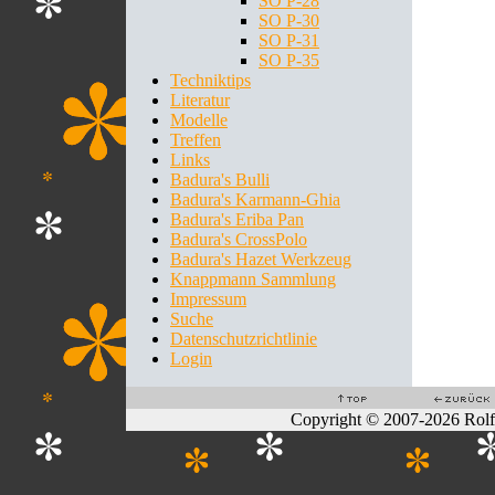
SO P-28
SO P-30
SO P-31
SO P-35
Techniktips
Literatur
Modelle
Treffen
Links
Badura's Bulli
Badura's Karmann-Ghia
Badura's Eriba Pan
Badura's CrossPolo
Badura's Hazet Werkzeug
Knappmann Sammlung
Impressum
Suche
Datenschutzrichtlinie
Login
Copyright © 2007-2026 Rol