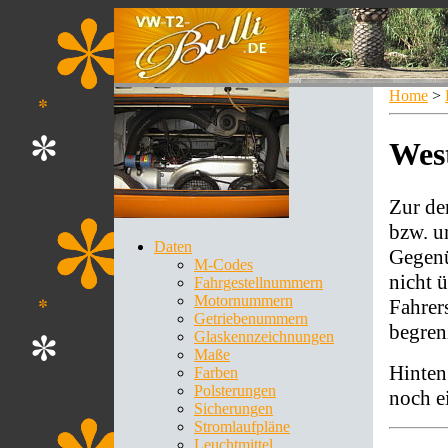
Home
>
West
Zur de
bzw. u
Daten
Gegenü
M-Codes
nicht ü
Fahrgestellnummern
Motornummern
Fahrer
Getriebenummern
begren
Glaskennzeichnungen
Maße
Hinten
Farben
Polsterungen
noch ei
Sicherungen
Stromlaufpläne
Leuchtmittel