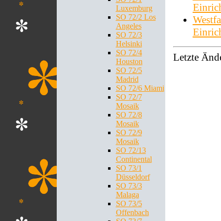
Einri
Luxemburg
SO 72/2 Los
Westfa
Angeles
Einri
SO 72/3
Helsinki
SO 72/4
Letzte Änd
Houston
SO 72/5
Madrid
SO 72/6 Miami
SO 72/7
Mosaik
SO 72/8
Mosaik
SO 72/9
Mosaik
SO 72/13
Continental
SO 73/1
Düsseldorf
SO 73/3
Malaga
SO 73/5
Offenbach