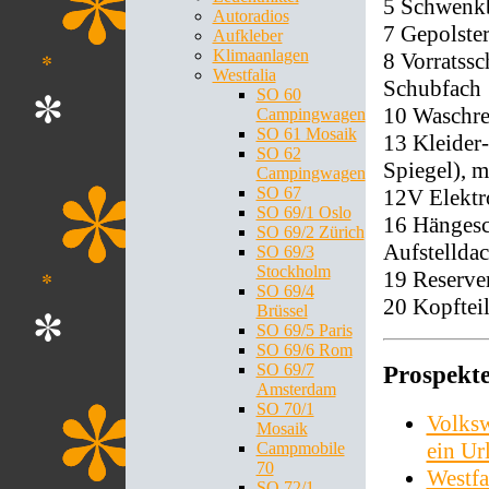
5 Schwenkb
Autoradios
7 Gepolste
Aufkleber
Klimaanlagen
8 Vorratss
Westfalia
Schubfach
SO 60
10 Waschre
Campingwagen
SO 61 Mosaik
13 Kleider
SO 62
Spiegel), m
Campingwagen
SO 67
12V Elektr
SO 69/1 Oslo
16 Hängesc
SO 69/2 Zürich
Aufstelldac
SO 69/3
Stockholm
19 Reserve
SO 69/4
20 Kopftei
Brüssel
SO 69/5 Paris
SO 69/6 Rom
SO 69/7
Prospekt
Amsterdam
SO 70/1
Volks
Mosaik
ein U
Campmobile
70
Westfa
SO 72/1