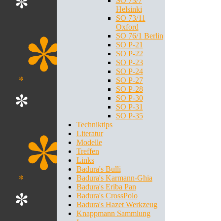
SO 73/7
Helsinki
SO 73/11
Oxford
SO 76/1 Berlin
SO P-21
SO P-22
SO P-23
SO P-24
SO P-27
SO P-28
SO P-30
SO P-31
SO P-35
Techniktips
Literatur
Modelle
Treffen
Links
Badura's Bulli
Badura's Karmann-Ghia
Badura's Eriba Pan
Badura's CrossPolo
Badura's Hazet Werkzeug
Knappmann Sammlung