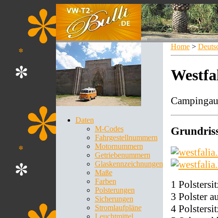
Home
>
Deuts
Westfa
Campingaus
Daten
M-Codes
Grundris
Fahrgestellnummern
Motornummern
Getriebenummern
Glaskennzeichnungen
Maße
Farben
1 Polstersi
Polsterungen
3 Polster 
Sicherungen
4 Polstersi
Stromlaufpläne
Leuchtmittel