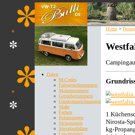
Home
>
Deuts
Westfa
Campingaus
Daten
M-Codes
Grundris
Fahrgestellnummern
Motornummern
Getriebenummern
Glaskennzeichnungen
Maße
Farben
1 Küchensc
Polsterungen
Nirosta-Spü
Sicherungen
kg-Propang
Stromlaufpläne
Leuchtmittel