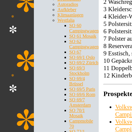
2 Waschreg
Autoradios
3 Kleidersc
Aufkleber
Klimaanlagen
4 Kleider-
Westfalia
5 Polstersi
SO 60
6 Polstersi
Campingwagen
SO 61 Mosaik
7 Polster 
SO 62
8 Reserver
Campingwagen
SO 67
9 Esstisch
SO 69/1 Oslo
10 Gepäckn
SO 69/2 Zürich
11 Doppelbe
SO 69/3
Stockholm
12 Kinderb
SO 69/4
Brüssel
SO 69/5 Paris
Prospekt
SO 69/6 Rom
SO 69/7
Amsterdam
Volksw
SO 70/1
Campi
Mosaik
Volks
Campmobile
70
Campi
SO 72/1