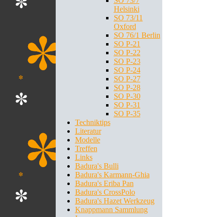
SO 73/7
Helsinki
SO 73/11
Oxford
SO 76/1 Berlin
SO P-21
SO P-22
SO P-23
SO P-24
SO P-27
SO P-28
SO P-30
SO P-31
SO P-35
Techniktips
Literatur
Modelle
Treffen
Links
Badura's Bulli
Badura's Karmann-Ghia
Badura's Eriba Pan
Badura's CrossPolo
Badura's Hazet Werkzeug
Knappmann Sammlung