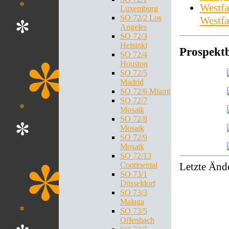
Westfa
Luxemburg
SO 72/2 Los
Westfa
Angeles
SO 72/3
Helsinki
Prospektb
SO 72/4
Houston
SO 72/5
Madrid
SO 72/6 Miami
SO 72/7
Mosaik
SO 72/8
Mosaik
SO 72/9
Mosaik
SO 72/13
Continental
Letzte Änd
SO 73/1
Düsseldorf
SO 73/3
Malaga
SO 73/5
Offenbach