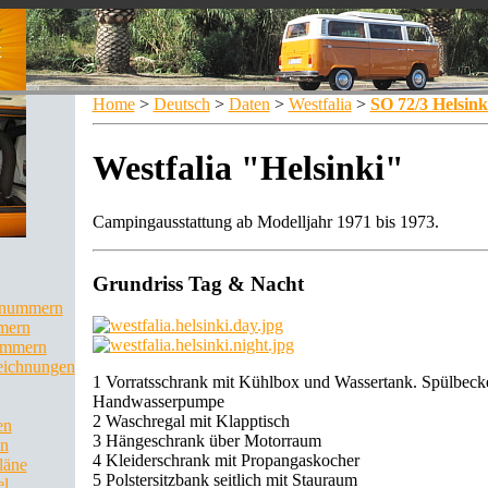
Home
>
Deutsch
>
Daten
>
Westfalia
>
SO 72/3 Helsink
Westfalia "Helsinki"
Campingausstattung ab Modelljahr 1971 bis 1973.
Grundriss Tag & Nacht
llnummern
mern
ummern
eichnungen
1 Vorratsschrank mit Kühlbox und Wassertank. Spülbeck
Handwasserpumpe
2 Waschregal mit Klapptisch
en
3 Hängeschrank über Motorraum
en
4 Kleiderschrank mit Propangaskocher
läne
5 Polstersitzbank seitlich mit Stauraum
el