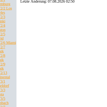
Letzte Änderung: 07.08.2026 02:50
emburg
2/2 Los
les
2/3
inki
2/4
ton
2/5
id
2/6 Miami
2/7
ik
2/8
ik
2/9
ik
2/13
inental
3/1
eldorf
3/3
ga
3/5
nbach