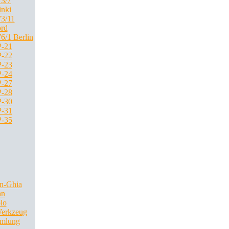
3/7
inki
3/11
rd
6/1 Berlin
-21
-22
-23
-24
-27
-28
-30
-31
-35
n-Ghia
an
lo
Werkzeug
mlung