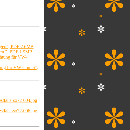
agen", PDF 2.6MB
en.", PDF 1.9MB
chtung für VW-
htung für VW-Combi",