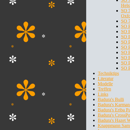
SO 7
Hels
SO 7
Oxfo
SO 7
SO P
SO P
SO P
SO P
SO P
SO P
SO P
SO P
SO P
Techniktips
Literatur
Modelle
Treffen
Links
Badura's Bulli
Badura's Karman
Badura's Eriba P
Badura's CrossPo
Badura's Hazet 
Knappmann Sam