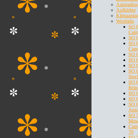
Autoradios
Aufkleber
Klimaanla
Westfalia
SO 
Cam
SO 6
SO 
Cam
SO 
SO 6
SO 6
SO 6
Stoc
SO 6
Brüs
SO 6
SO 
SO 6
Ams
SO 7
Mosa
Cam
70
SO 7