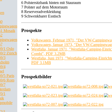
6 Polstersitzbank hinten mit Stauraum
7 Polster auf dem Motorraum
8 Reserveradverkleidung
gen
9 Schwenkbarer Esstisch
60
pingwagen
Prospekte
1 Mosaik
62
pingwagen
Volkswagen, Februar 1971, "Der VW-Campingw
67
Volkswagen, Januar 1973, "Der VW-Campingwag
9/1 Oslo
Westfalia, Januar 1971, "Westfalia-Camping-Einri
9/2 Zürich
Combi", PDF 3.2MB
9/3
Westfalia, Juni 1971, "Westfalia-Camping-Einric
kholm
PDF 3.1MB
9/4
sel
9/5 Paris
Prospektbilder
69/6 Rom
9/7
terdam
0/1
ik
pmobile
2/1