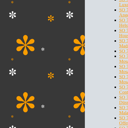
Lux
SO 7
Ange
SO 7
Hels
SO 7
Hous
SO 7
Madr
SO 7
SO 7
Mosa
SO 7
Mosa
SO 7
Mosa
SO 7
Cont
SO 7
Düss
SO 7
Mala
SO 7
Offe