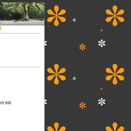
i
en mit