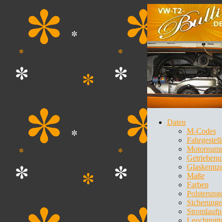
Daten
M-Codes
Fahrgeste
Motornum
Getrieben
Glaskennz
Maße
Farben
Polsterung
Sicherung
Stromlaufp
Leuchtmitt