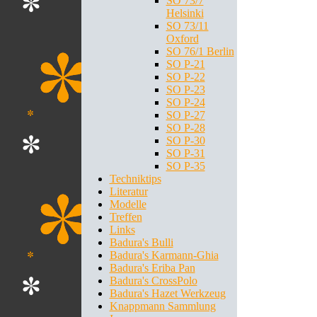
SO 73/7
Helsinki
SO 73/11
Oxford
SO 76/1 Berlin
SO P-21
SO P-22
SO P-23
SO P-24
SO P-27
SO P-28
SO P-30
SO P-31
SO P-35
Techniktips
Literatur
Modelle
Treffen
Links
Badura's Bulli
Badura's Karmann-Ghia
Badura's Eriba Pan
Badura's CrossPolo
Badura's Hazet Werkzeug
Knappmann Sammlung