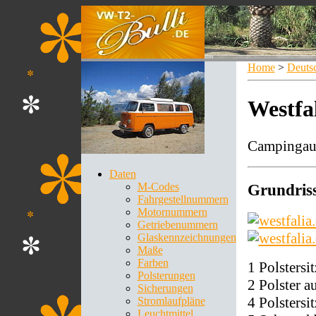
Home
>
Deuts
Westfa
Campingaus
Daten
M-Codes
Grundris
Fahrgestellnummern
Motornummern
Getriebenummern
Glaskennzeichnungen
Maße
Farben
1 Polstersi
Polsterungen
2 Polster 
Sicherungen
4 Polstersi
Stromlaufpläne
Leuchtmittel