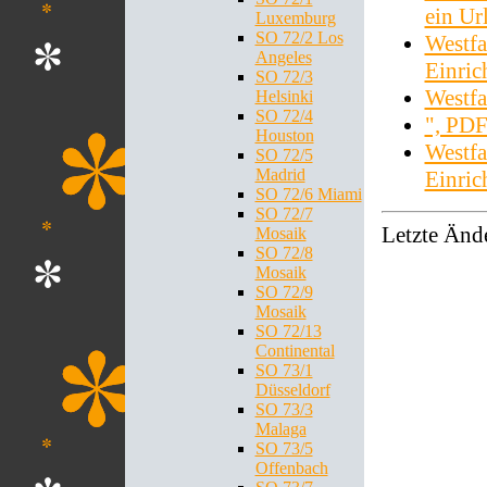
ein U
Luxemburg
SO 72/2 Los
Westfa
Angeles
Einri
SO 72/3
Westfa
Helsinki
SO 72/4
", PD
Houston
Westfa
SO 72/5
Madrid
Einri
SO 72/6 Miami
SO 72/7
Letzte Änd
Mosaik
SO 72/8
Mosaik
SO 72/9
Mosaik
SO 72/13
Continental
SO 73/1
Düsseldorf
SO 73/3
Malaga
SO 73/5
Offenbach