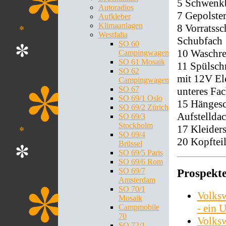
5 Schwenkb
Autoradios
7 Gepolste
Aufkleber
Klimaanlagen
8 Vorratss
Westfalia
Schubfach
SO 60
10 Waschre
Campingwagen
SO 61 Mosaik
11 Spülsch
SO 62
mit 12V El
Campingwagen
SO 67
unteres Fac
SO 69/1 Oslo
15 Hängesc
SO 69/2 Zürich
Aufstelldac
SO 69/3
Stockholm
17 Kleiders
SO 69/4
20 Kopftei
Brüssel
SO 69/5 Paris
SO 69/6 Rom
SO 69/7
Prospekt
Amsterdam
SO 70/1
Volks
Mosaik
- ein
Campmobile
70
Volks
SO 72/1