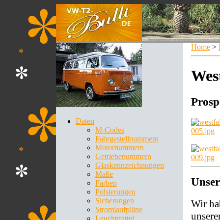
Home
>
West
Prosp
Daten
M-Codes
Fahrgestellnummern
Motornummern
Getriebenummern
Glaskennzeichnungen
Maße
Unser
Farben
Polsterungen
Sicherungen
Wir ha
Stromlaufpläne
unsere
Leuchtmittel