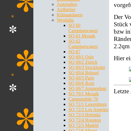
vorgef
Autoradios
Aufkleber
Klimaanlagen
Der Vo
Westfalia
Stück
SO 60
Campingwagen
bzw in
SO 61 Mosaik
Ränder
SO 62
2.2qm
Campingwagen
SO 67
SO 69/1 Oslo
Hier ei
SO 69/2 Zürich
SO 69/3 Stockholm
SO 69/4 Brüssel
SO 69/5 Paris
SO 69/6 Rom
SO 69/7 Amsterdam
Letzte
SO 70/1 Mosaik
Campmobile 70
SO 72/1 Luxemburg
SO 72/2 Los Angeles
SO 72/3 Helsinki
SO 72/4 Houston
SO 72/5 Madrid
SO 72/6 Miami