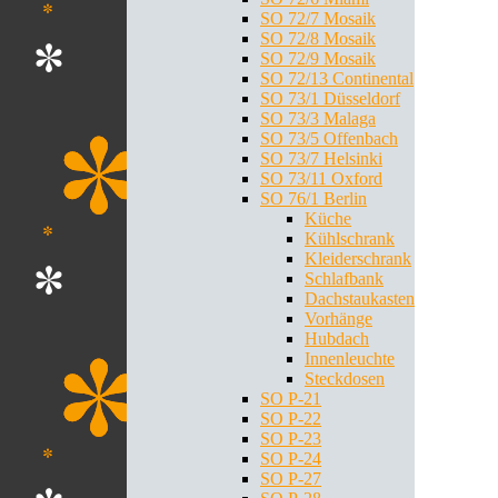
SO 72/7 Mosaik
SO 72/8 Mosaik
SO 72/9 Mosaik
SO 72/13 Continental
SO 73/1 Düsseldorf
SO 73/3 Malaga
SO 73/5 Offenbach
SO 73/7 Helsinki
SO 73/11 Oxford
SO 76/1 Berlin
Küche
Kühlschrank
Kleiderschrank
Schlafbank
Dachstaukasten
Vorhänge
Hubdach
Innenleuchte
Steckdosen
SO P-21
SO P-22
SO P-23
SO P-24
SO P-27