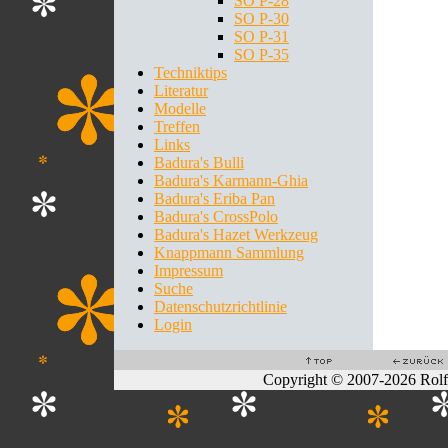
SO P-28
SO P-30
SO P-31
SO P-35
Techniktips
Literatur
Modelle
Treffen
Links
Badura's Bulli
Badura's Karmann-Ghia
Badura's Eriba Pan
Badura's CrossPolo
Badura's Hazet Werkzeug
Knappmann Sammlung
Impressum
Suche
Datenschutzrichtlinie
Login
Copyright © 2007-2026 Rol