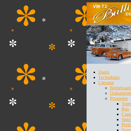
Daten
Techniktips
Literatur
Betriebsan
Dokument
Prospekte
Tran
Bus
Cam
Spez
Preis
Sons