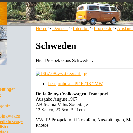
Home
>
Deutsch
>
Literatur
>
Prospekte
>
Ausland
Schweden
Hier Prospekte aus Schweden:
Leseprobe als PDF (13.5MB)
leitungen
Detta är nya Volkswagen Transport
e
Ausgabe August 1967
AB Scania-Vabis Södertälje
sporter
12 Seiten, 29,5cm * 21cm
pingwagen
VW T2 Prospekt mit Farbtafeln, Ausstattungen, Ma
ialfahrzeuge
Photos.
listen
tiges