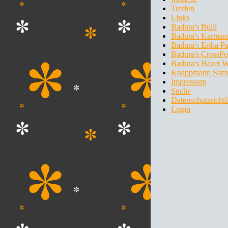
Treffen
Links
Badura's Bulli
Badura's Karman
Badura's Eriba P
Badura's CrossPo
Badura's Hazet 
Knappmann Sam
Impressum
Suche
Datenschutzrichtl
Login