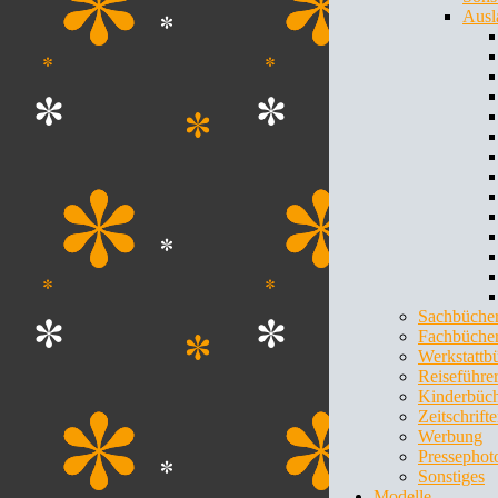
Ausl
Sachbüche
Fachbüche
Werkstattb
Reiseführe
Kinderbüc
Zeitschrift
Werbung
Pressephot
Sonstiges
Modelle