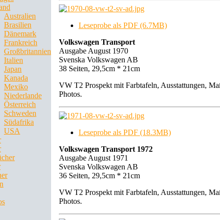
and
Australien
Brasilien
Leseprobe als PDF (6.7MB)
Dänemark
Volkswagen Transport
Frankreich
Ausgabe August 1970
Großbritannien
Svenska Volkswagen AB
Italien
38 Seiten, 29,5cm * 21cm
Japan
Kanada
VW T2 Prospekt mit Farbtafeln, Ausstattungen, Ma
Mexiko
Photos.
Niederlande
Österreich
Schweden
Südafrika
USA
Leseprobe als PDF (18.3MB)
r
r
Volkswagen Transport 1972
ücher
Ausgabe August 1971
r
Svenska Volkswagen AB
her
36 Seiten, 29,5cm * 21cm
en
VW T2 Prospekt mit Farbtafeln, Ausstattungen, Ma
Photos.
os