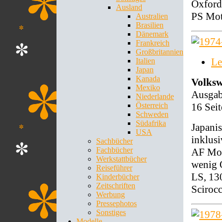
Oxford
Ausland
PS Mot
Australien
Brasilien
Dänemark
Frankreich
Großbritannien
Le
Italien
Japan
Kanada
Volks
Mexiko
Ausgab
Niederlande
16 Sei
Österreich
Schweden
Südafrika
Japani
USA
inklus
Sachbücher
Fachbücher
AF Mot
Werkstattbücher
wenig 
Reiseführer
LS, 130
Kinderbücher
Zeitschriften
Sciroc
Werbung
Pressephotos
Sonstiges
Modelle