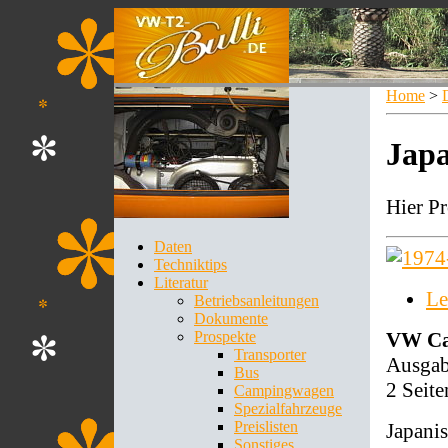
Home
>
Jap
Hier Pr
Daten
Techniktips
Literatur
Le
Betriebsanleitungen
Dokumente
VW Ca
Prospekte
Transporter
Ausgab
Bus
2 Seit
Campingwagen
Spezialfahrzeuge
Preislisten
Japani
Sonstiges