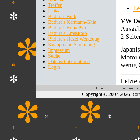
Treffen
Le
Links
Badura's Bulli
VW De
Badura's Karmann-Ghia
Ausgab
Badura's Eriba Pan
Badura's CrossPolo
2 Seit
Badura's Hazet Werkzeug
Knappmann Sammlung
Japani
Impressum
Suche
Motor 
Datenschutzrichtlinie
wenig 
Login
Letzte
Copyright © 2007-2026 Rol