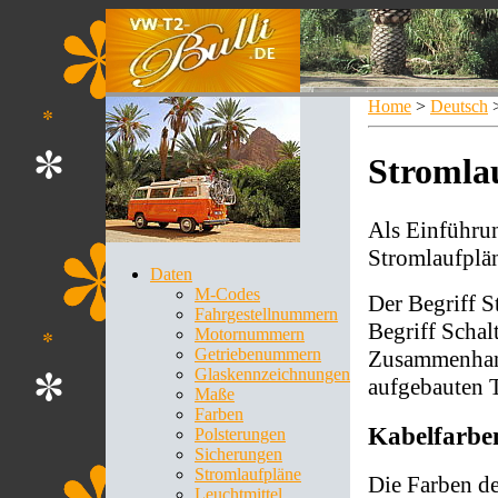
Home
>
Deutsch
Stromla
Als Einführu
Stromlaufplä
Daten
M-Codes
Der Begriff S
Fahrgestellnummern
Begriff Schal
Motornummern
Getriebenummern
Zusammenhang
Glaskennzeichnungen
aufgebauten 
Maße
Farben
Kabelfarbe
Polsterungen
Sicherungen
Stromlaufpläne
Die Farben de
Leuchtmittel