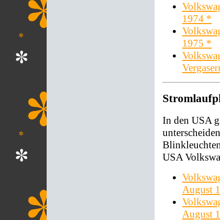
Volkswag
1974 *
Volkswag
1975 *
Volkswag
Vergaser
Stromlaufp
In den USA ga
unterscheiden
Blinkleuchten
USA Volkswag
Volkswag
August 
Volkswag
August 