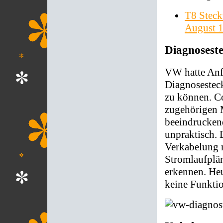
T8 Steck
August 
Diagnosest
VW hatte Anfa
Diagnosestec
zu können. C
zugehörigen 
beeindruckend
unpraktisch. 
Verkabelung n
Stromlaufplän
erkennen. Heu
keine Funktio