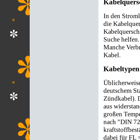
Kabelquers
In den Stroml
die Kabelquer
Kabelquerschn
Suche helfen.
Manche Verbr
Kabel.
Kabeltypen
Üblicherweis
deutschem Sta
Zündkabel). D
aus widerstan
großen Tempe
nach "DIN 725
kraftstoffbes
dabei für FL 