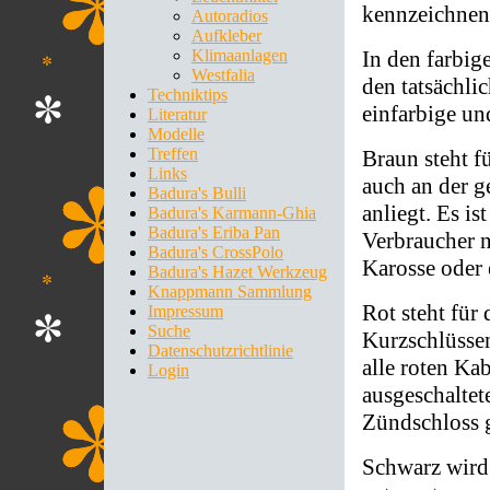
kennzeichne
Autoradios
Aufkleber
Klimaanlagen
In den farbig
Westfalia
den tatsächli
Techniktips
einfarbige un
Literatur
Modelle
Treffen
Braun steht f
Links
auch an der g
Badura's Bulli
anliegt. Es is
Badura's Karmann-Ghia
Badura's Eriba Pan
Verbraucher n
Badura's CrossPolo
Karosse oder 
Badura's Hazet Werkzeug
Knappmann Sammlung
Rot steht für 
Impressum
Suche
Kurzschlüsse
Datenschutzrichtlinie
alle roten Ka
Login
ausgeschaltet
Zündschloss g
Schwarz wird