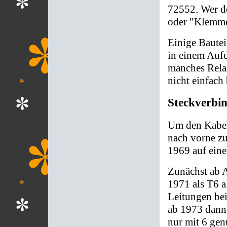
72552. Wer d
oder "Klemme
Einige Bautei
in einem Aufd
manches Relai
nicht einfach
Steckverbi
Um den Kabel
nach vorne z
1969 auf ein
Zunächst ab A
1971 als T6 a
Leitungen be
ab 1973 dann
nur mit 6 gen