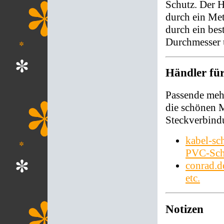
Schutz. Der 
durch ein Met
durch ein be
Durchmesser 
Händler für
Passende meh
die schönen 
Steckverbind
kabel-sc
PVC-Schl
conrad.d
etc.
Notizen