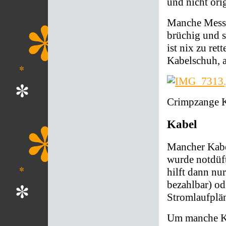
und nicht orig
Manche Messi
brüchig und s
ist nix zu re
Kabelschuh, 
Crimpzange 
Kabel
Mancher Kabel
wurde notdüft
hilft dann nu
bezahlbar) od
Stromlaufplä
Um manche Ka