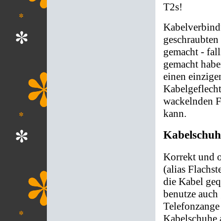
T2s!
Kabelverbind
geschraubten 
gemacht - fal
gemacht haben
einen einzige
Kabelgeflecht
wackelnden F
kann.
Kabelschuh
Korrekt und o
(alias Flachs
die Kabel geq
benutze auch 
Telefonzange 
Kabelschuhe a