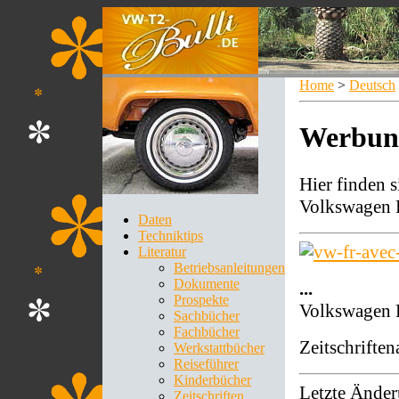
Home
>
Deutsch
Werbung
Hier finden 
Volkswagen F
Daten
Techniktips
Literatur
Betriebsanleitungen
Dokumente
...
Prospekte
Volkswagen 
Sachbücher
Fachbücher
Zeitschriften
Werkstattbücher
Reiseführer
Kinderbücher
Letzte Änder
Zeitschriften