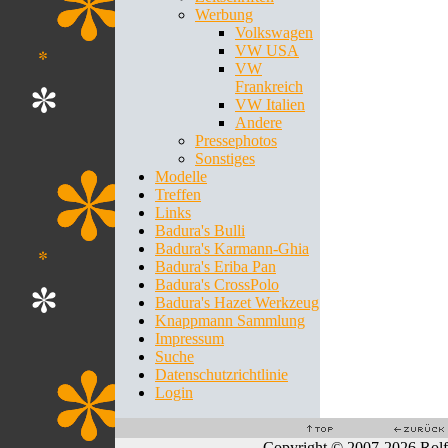
Werbung
Volkswagen
VW USA
VW
Frankreich
VW Italien
Andere
Pressephotos
Sonstiges
Modelle
Treffen
Links
Badura's Bulli
Badura's Karmann-Ghia
Badura's Eriba Pan
Badura's CrossPolo
Badura's Hazet Werkzeug
Knappmann Sammlung
Impressum
Suche
Datenschutzrichtlinie
Login
Copyright © 2007-2026 Rol