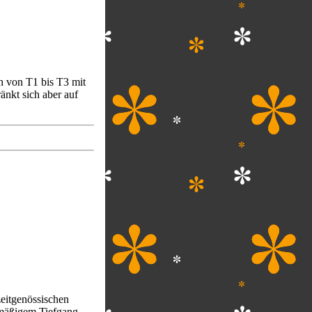
n von T1 bis T3 mit
änkt sich aber auf
eitgenössischen
 mäßigem Tiefgang -