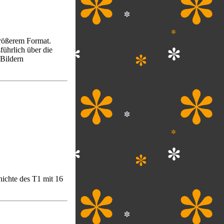
rößerem Format.
ührlich über die
 Bildern
ichte des T1 mit 16