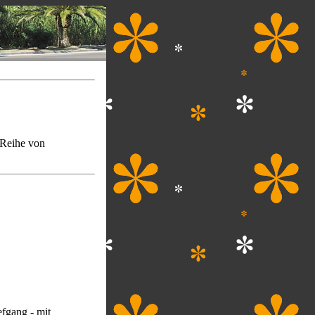
 Reihe von
efgang - mit