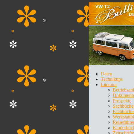
Daten
Techniktips
Literatur
Betriebsan
Dokument
Prospekte
Sachbüche
Fachbüche
Werkstattb
Reiseführe
Kinderbüc
Zeitschrift