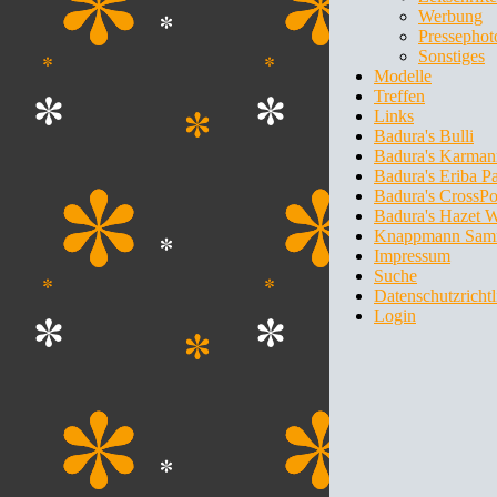
Werbung
Pressephot
Sonstiges
Modelle
Treffen
Links
Badura's Bulli
Badura's Karman
Badura's Eriba P
Badura's CrossPo
Badura's Hazet 
Knappmann Sam
Impressum
Suche
Datenschutzrichtl
Login