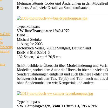
Mehrausstattungs-Codes und Änderungen in den Modellrei
Bildern. Auch viele Details zu Sonderaufbauten.
os
Typenkompass
VW Bus/Transporter 1949-1979
n-Ghia
Band 1
an
Michael Steinke
lo
1. Ausgabe 2003
Werkzeug
Motorbuch Verlag, 70032 Stuttgart, Deutschland
mlung
ISBN 3-613-02301-6
132 Seiten, 14 cm * 20,5 cm
inie
Schön bebilderte Übersicht über Modelländerung und Vari
Modellen, wobei dem Autor die Übersicht über die vielen (W
Sonderausführungen entgleitet und auch kleinere Fehler enth
befassen sich mit den T2a, T2(ab) und T2b - auch nur aus 
ohne Sonderumbauten wie Kemperink und andere.
Typenkompass
VW Campingwagen, Vom T1 zum T3, 1953-1992