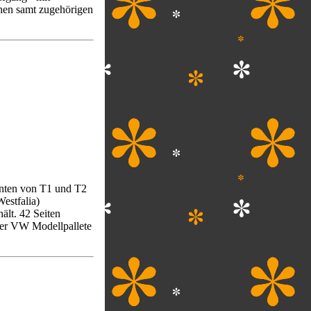
hen samt zugehörigen
anten von T1 und T2
estfalia)
ält. 42 Seiten
der VW Modellpallete