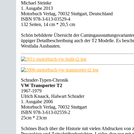
Michael Steinke
1. Ausgabe 2013
Motorbuch Verlag, 70032 Stuttgart, Deutschland
ISBN 978-3-613-03529-4
132 Seiten, 14 cm * 20,5 cm
Schön bebilderte Übersicht der Camingausstattungsvariante
üppiger Detailbeschreibung auch der T2 Modelle. Es beschr
Westfalia Ausbauten.
Schrader-Typen-Chronik
VW Transporter T2
1967-1979
Ulrich Knaack, Halwart Schrader
1. Ausgabe 2006
Motorbuch Verlag, 70032 Stuttgart
ISBN 978-3-613-02559-2
25cm * 23cm
Schönes Buch über die Historie mit vielen Abdrucken von z
Prospekten und Zeitschriftenberichten. Leider aber nur mit