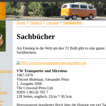
Home
>
Deutsch
>
Literatur
>
Sachbücher
Sachbücher
Als Einstieg in die Welt um den T2 Bulli gibt es eine ganze
Sachbüchern.
VW Transporter and Microbus
leitungen
1967-1979
e
Vincent Molenaar, Alexander Prinz
1. Ausgabe 2006
r
The Crowood Press Ltd.
r
ISBN 1 86126 765 7
ücher
128 Seiten, englisch, 22cm * 30,5cm
r
her
Hervorragend detailiertes Buch über die Historie mit viel Ti
en