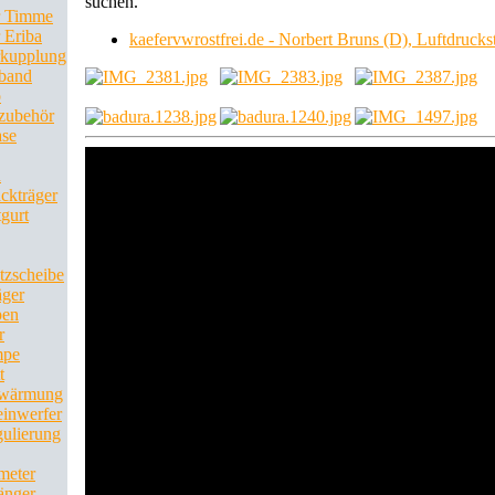
suchen.
r Timme
 Eriba
kaefervwrostfrei.de - Norbert Bruns (D), Luftdruck
kupplung
kband
o
zubehör
se
n
ckträger
gurt
tzscheibe
äger
pen
r
mpe
t
rwärmung
inwerfer
ulierung
meter
änger