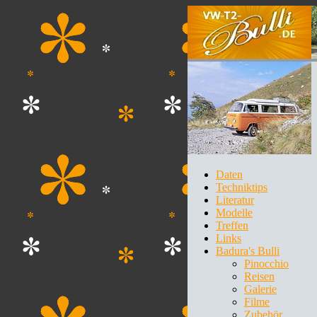
Daten
Techniktips
Literatur
Modelle
Treffen
Links
Badura's Bulli
Pinocchio
Reisen
Galerie
Filme
Zubehör