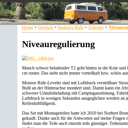
Home
>
Deutsch
>
Badura's Bulli
>
Zubehör
>
Niveaureg
Niveauregulierung
Manch schwer beladender T2 geht hinten in die Knie und 
cm runter. Das sieht nicht immer vorteilhaft bzw. schön aus
Monroe Ride-Leveler sind mit Luftdruck verstellbare Stos
Bulli an der Hinterachse montiert sind. Damit kann ein Ab
schwerer Urlaubsbeladung mit Campingausrüstung, Fahrrä
Luftdruck in wenigen Sekunden ausgeglichen werden an je
Reifenluftfüllgerät.
Das Set mit Montageteilen hatte ich 2010 bei Norbert Brun
gekauft. Danke auch für die Antworten auf meine Fragen 
findet man die Teile auch einzeln teils günstiger. Teilenumm