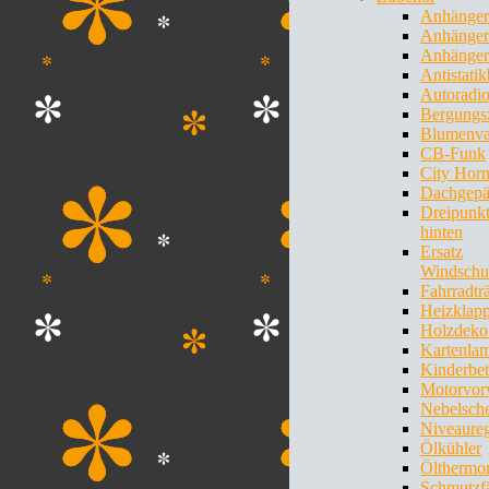
Anhänge
Anhänger
Anhänger
Antistati
Autoradi
Bergungs
Blumenva
CB-Funk
City Hor
Dachgepä
Dreipunkt
hinten
Ersatz
Windschu
Fahrradtr
Heizklap
Holzdeko
Kartenla
Kinderbet
Motorvo
Nebelsche
Niveaureg
Ölkühler
Ölthermo
Schmutzf