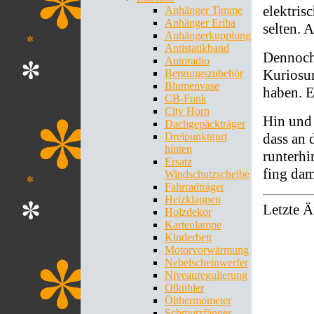
elektris
Anhänger Timme
Anhänger Eriba
selten. 
Anhängerkupplung
Antistatikband
Dennoch 
Autoradio
Kuriosum
Bergungszubehör
Blumenvase
haben. 
CB-Funk
City Horn
Hin und 
Dachgepäckträger
dass an 
Dreipunktgurt
hinten
runterhi
Ersatz
fing dami
Windschutzscheibe
Fahrradträger
Heizklappen
Letzte 
Holzdekor
Kartenlampe
Kinderbett
Motorvorwärmung
Nebelscheinwerfer
Niveauregulierung
Ölkühler
Ölthermometer
Schmutzfänger