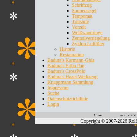
Schriftzug
Sonnensegel
Tempomat
Trittstufe
Vorzelt
Weißwandringe
Zentralverriegelung
Zyklon Luftfilter
Historie
Restauration
Badura's Karmann-Ghia
Badura's Eriba Pan
Badura's CrossPolo
Badura's Hazet Werkzeug
Knappmann Sammlung
Impressum
Suche
Datenschutzrichtlinie
Login
Copyright © 2007-2026 Rol