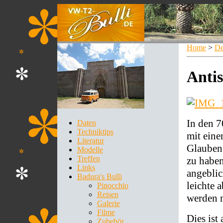
Home
>
De
Anti
In den 7
Daten
Techniktips
mit eine
Literatur
Glauben 
Modelle
Treffen
zu haben
Links
angebli
Badura's Bulli
leichte
Pinocchio
Reisen
werden 
Galerie
Filme
Dies ist
Zubehör