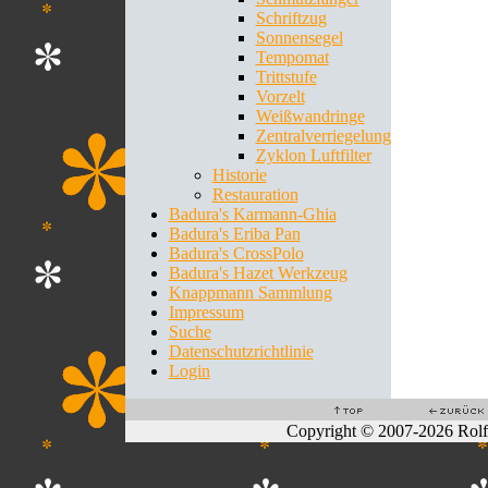
Schriftzug
Sonnensegel
Tempomat
Trittstufe
Vorzelt
Weißwandringe
Zentralverriegelung
Zyklon Luftfilter
Historie
Restauration
Badura's Karmann-Ghia
Badura's Eriba Pan
Badura's CrossPolo
Badura's Hazet Werkzeug
Knappmann Sammlung
Impressum
Suche
Datenschutzrichtlinie
Login
Copyright © 2007-2026 Rol