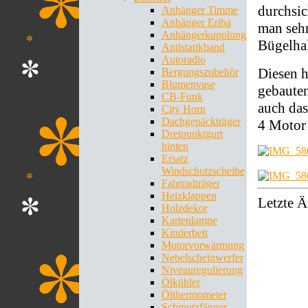
durchsic
Anhänger Timme
Anhänger Eriba
man sehr
Anhängerkupplung
Bügelhal
Antistatikband
Autoradio
Diesen h
Bergungszubehör
Blumenvase
gebauten
CB-Funk
auch das
City Horn
Dachgepäckträger
4 Motor 
Dreipunktgurt
hinten
Ersatz
Windschutzscheibe
Fahrradträger
Heizklappen
Letzte 
Holzdekor
Kartenlampe
Kinderbett
Motorvorwärmung
Nebelscheinwerfer
Niveauregulierung
Ölkühler
Ölthermometer
Schmutzfänger