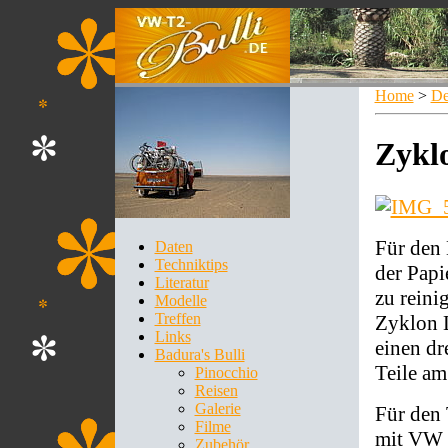
Home
>
De
Zyklo
Für den 
Daten
Techniktips
der Papi
Literatur
zu reini
Modelle
Treffen
Zyklon L
Links
einen dr
Badura's Bulli
Teile am
Pinocchio
Reisen
Galerie
Für den 
Filme
mit VW 
Zubehör