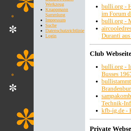
Werkzeug
bulli.org -
Knappmann
im Forum de
Sammlung
bulli.org -
Impressum
Suche
aircooledre
Datenschutzrichtlinie
Duranti au
Login
Club Webseit
bulli.org -
Busses 196
bullistammt
Brandenbu
sampakombi
Technik-Inf
kfb-ig.de -
Private Webse