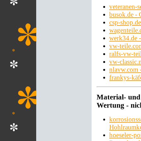
veteranen-s
busok.de - 
csp-shop.de
wagenteile.
werk34.de 
vw-teile.co
ralfs-vw-tei
vw-classic.
nlavw.com 
frankys-käf
Material- un
Wertung - nich
korrosionss
Hohlraumko
hoeseler-p