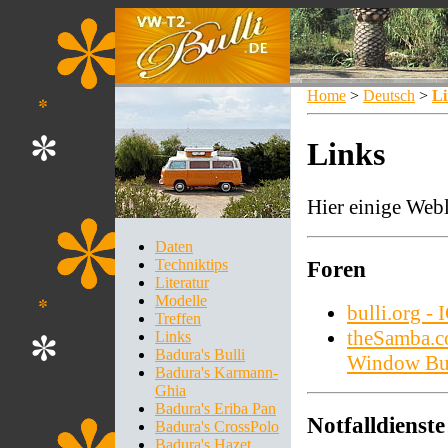
Home
>
Deutsch
>
Li
Links
Hier einige Webl
Daten
Techniktips
Foren
Literatur
Modelle
bulli.org - 
Treffen
theSamba.c
Links
Badura's Bulli
Window Bu
Badura's Karmann-
Ghia
Badura's Eriba Pan
Notfalldienste
Badura's CrossPolo
Badura's Hazet