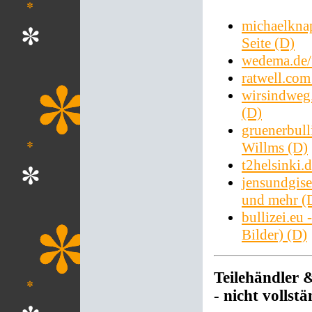
michaelkna
Seite (D)
wedema.de/f
ratwell.com
wirsindweg.
(D)
gruenerbull
Willms (D)
t2helsinki.
jensundgise
und mehr (
bullizei.eu
Bilder) (D)
Teilehändler 
- nicht vollstä