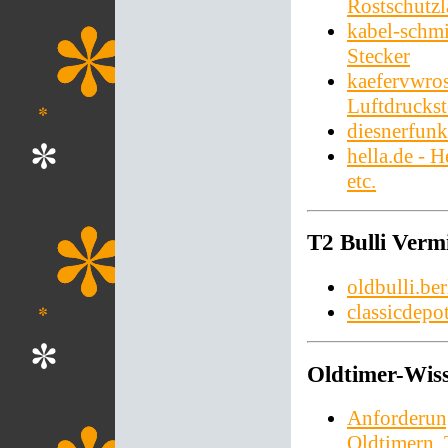
Rostschutzl
kabel-schmi
Stecker
kaefervwros
Luftdrucks
diesnerfunk
hella.de - 
etc.
T2 Bulli Vermi
oldbulli.ber
classicdepo
Oldtimer-Wis
Anforderun
Oldtimern