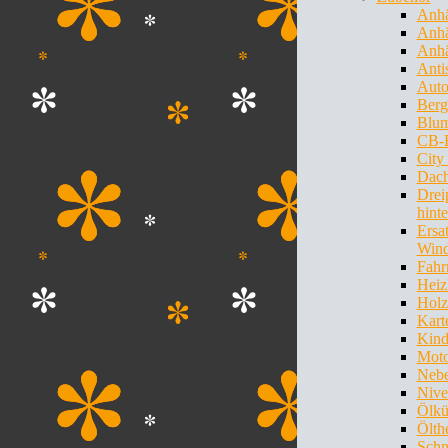
Anh
Anhä
Anhä
Anti
Auto
Berg
Blum
CB-
City
Dach
Drei
hint
Ersa
Wind
Fahr
Heiz
Holz
Kart
Kind
Mot
Nebe
Nive
Ölkü
Ölth
Schm