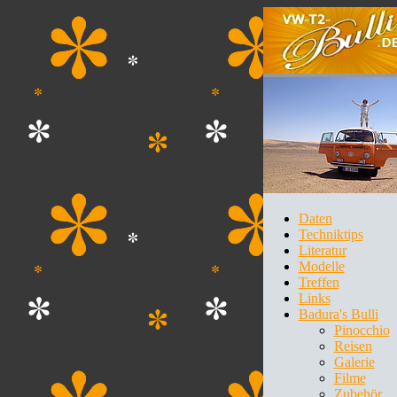
Daten
Techniktips
Literatur
Modelle
Treffen
Links
Badura's Bulli
Pinocchio
Reisen
Galerie
Filme
Zubehör