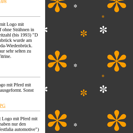
mit Logo mit
f ohne Strähnen in
eitzahl (bis 1993) "D
enbrück wurde am
heda-Wiedenbrück.
ur sehr selten zu
itrine.
o mit Pferd mit
ausgeformt. Sonst
Logo mit Pferd mit
haben nur den
stfalia automotive")