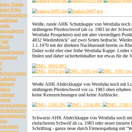
änger Timme
nger Eriba
ngerkupplung
statikband
Weiße, runde AHK Schutzkappe von Westfalia noch 
radio
strähnigem Pferdeschweif (ab ca. 1983 ist der Schwei
ungszubehör
Westfalia Prospekten) und mit alter vierstelligen Postl
envase
4832 Wiedenbrück" auf zwei Seiten bedruckt. Wied
Funk
1.1.1970 mit der direkten Nachbarstadt bereits zu R
 Horn
Daher wohl eher eine frühe Westfalia Kappe. Leider n
gepäckträger
finden und daher sicherheitshalber nur etwas für die V
punktgurt
en
tz
schutzscheibe
radträger
klappen
Weiße AHK Abdeckkappe von Westfalia noch mit Log
dekor
strähnigem Pferdeschweif vor ca. 1983 oben erhaben 
enlampe
keine Kennzeichnungen und keine Aufdrucke.
erbett
orvorwärmung
lscheinwerfer
auregulierung
Schwarze AHK Abdeckkappe von Westfalia noch mit 
hler
einfacherem Schweif ab ca. 1983 oder neuer (neuere 
ermometer
Schriftzug - ganze neue durch Firmenspaltung mit "We
utzfänger