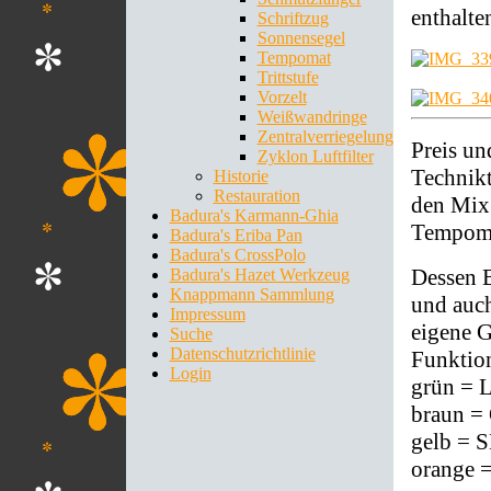
enthalte
Schriftzug
Sonnensegel
Tempomat
Trittstufe
Vorzelt
Weißwandringe
Zentralverriegelung
Preis un
Zyklon Luftfilter
Technikt
Historie
Restauration
den Mix 
Badura's Karmann-Ghia
Tempom
Badura's Eriba Pan
Badura's CrossPolo
Dessen B
Badura's Hazet Werkzeug
Knappmann Sammlung
und auch
Impressum
eigene G
Suche
Datenschutzrichtlinie
Funktio
Login
grün = 
braun =
gelb = 
orange 