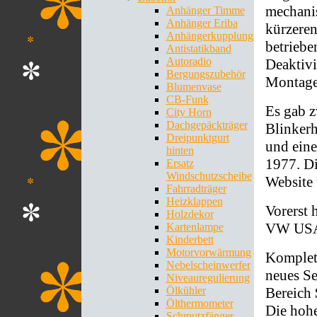
mechani
Anhänger Timme
Anhänger Eriba
kürzeren
Anhängerkupplung
betriebe
Antistatikband
Autoradio
Deaktivi
Bergungszubehör
Montage
Blumenvase
CB-Funk
Es gab z
City Horn
Dachgepäckträger
Blinkerh
Dreipunktgurt
und eine
hinten
1977. Di
Ersatz
Windschutzscheibe
Website 
Fahrradträger
Heizklappen
Vorerst 
Holzdekor
VW USA 
Kartenlampe
Kinderbett
Motorvorwärmung
Kompletts
Nebelscheinwerfer
neues Se
Niveauregulierung
Bereich 
Ölkühler
Ölthermometer
Die hohe
Schmutzfänger