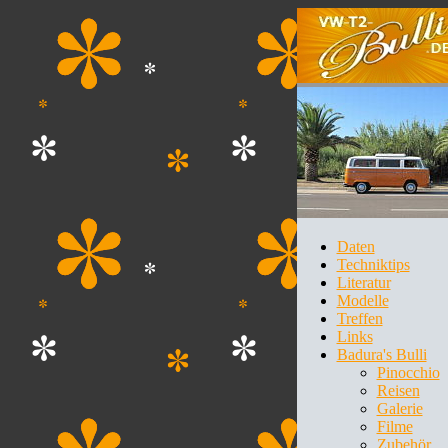
Daten
Techniktips
Literatur
Modelle
Treffen
Links
Badura's Bulli
Pinocchio
Reisen
Galerie
Filme
Zubehör