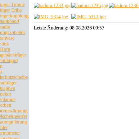
änger Timme
nger Eriba
ngerkupplung
statikband
radio
Letzte Änderung: 08.08.2026 09:57
ungszubehör
envase
Funk
 Horn
gepäckträger
punktgurt
en
tz
schutzscheibe
radträger
klappen
dekor
enlampe
erbett
orvorwärmung
lscheinwerfer
auregulierung
hler
ermometer
utzfänger