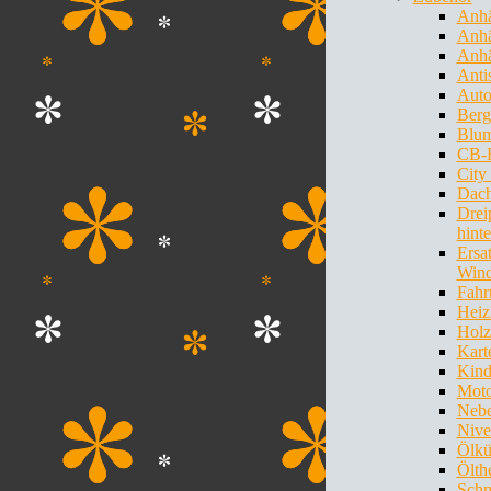
Anh
Anhä
Anhä
Anti
Auto
Berg
Blum
CB-
City
Dach
Drei
hint
Ersa
Wind
Fahr
Heiz
Holz
Kart
Kind
Mot
Nebe
Nive
Ölkü
Ölth
Schm