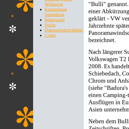
"Bulli" genannt
Werkzeug
Knappmann
einer Abkürzung
Sammlung
geklärt - VW ver
Impressum
Jahrzehnte späte
Suche
Datenschutzrichtlinie
Panoramawindsc
Login
bezeichnet.
Nach längerer S
Volkswagen T2 B
2008. Es handelt
Schiebedach, Co
Chrom und Anhän
(siehe "Badura's
einen Camping-t
Ausflügen in Eu
Asien unternehm
Neben dem Bulli
Zeitschriften, Pr