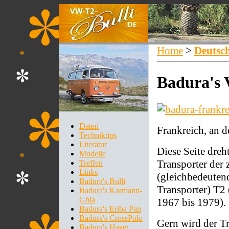
Home
>
Deutsc
Badura's 
Daten
Frankreich, an d
Techniktips
Literatur
Diese Seite dre
Modelle
Transporter der
Treffen
Links
(gleichbedeuten
Badura's Bulli
Transporter) T2 
Badura's Karmann-
Ghia
1967 bis 1979).
Badura's Eriba Pan
Badura's CrossPolo
Gern wird der Tr
Badura's Hazet