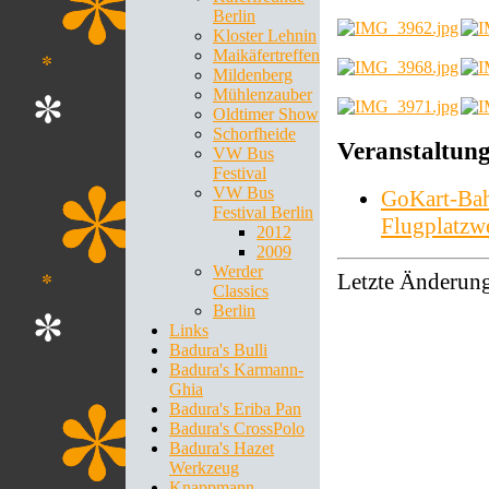
Berlin
Kloster Lehnin
Maikäfertreffen
Mildenberg
Mühlenzauber
Oldtimer Show
Schorfheide
Veranstaltung
VW Bus
Festival
VW Bus
GoKart-Bah
Festival Berlin
Flugplatzw
2012
2009
Werder
Letzte Änderun
Classics
Berlin
Links
Badura's Bulli
Badura's Karmann-
Ghia
Badura's Eriba Pan
Badura's CrossPolo
Badura's Hazet
Werkzeug
Knappmann