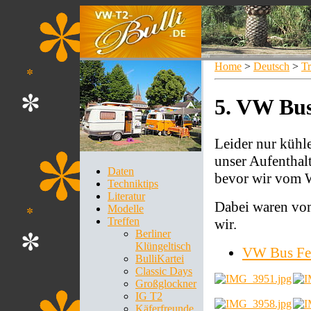
Home
>
Deutsch
>
Tr
5. VW Bus
Leider nur kühle
unser Aufenthal
Daten
bevor wir vom We
Techniktips
Literatur
Dabei waren vom
Modelle
Treffen
wir.
Berliner
Klüngeltisch
VW Bus Fes
BulliKartei
Classic Days
Großglockner
IG T2
Käferfreunde