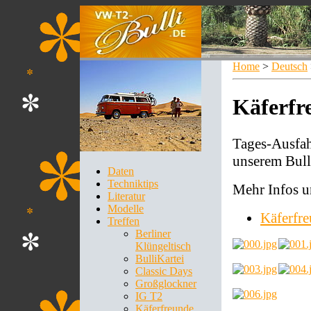
Home
>
Deutsch
Käferfr
Tages-Ausfah
unserem Bull
Daten
Techniktips
Mehr Infos u
Literatur
Modelle
Käferfre
Treffen
Berliner
Klüngeltisch
BulliKartei
Classic Days
Großglockner
IG T2
Käferfreunde