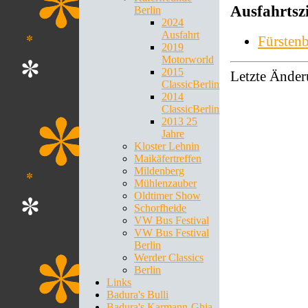
Ausfahrtszi
Berlin
2024
Ausfahrt
Fürsten
2019
Motorworld
2015
Letzte Änder
ClassicBerlin
2014
ClassicBerlin
2013 25
Jahre
Kloster Lehnin
Maikäfertreffen
Mildenberg
Mühlenzauber
Oldtimer Show
Schorfheide
VW Bus Festival
VW Bus Festival
Berlin
Werder Classics
Berlin
Links
Badura's Bulli
Badura's Karmann-Ghia