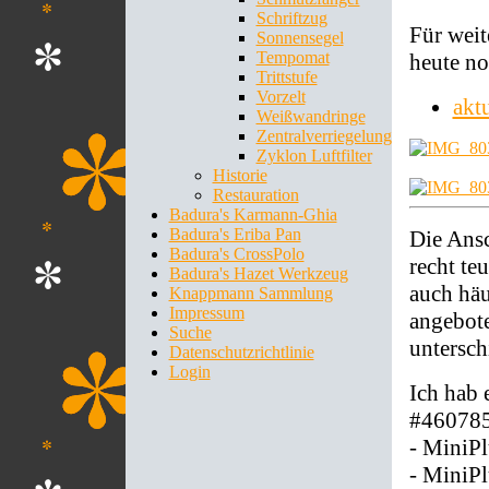
Schriftzug
Für weit
Sonnensegel
Tempomat
heute no
Trittstufe
Vorzelt
akt
Weißwandringe
Zentralverriegelung
Zyklon Luftfilter
Historie
Restauration
Badura's Karmann-Ghia
Badura's Eriba Pan
Die Ans
Badura's CrossPolo
recht te
Badura's Hazet Werkzeug
auch häu
Knappmann Sammlung
Impressum
angebote
Suche
untersch
Datenschutzrichtlinie
Login
Ich hab 
#460785
- MiniPl
- MiniP