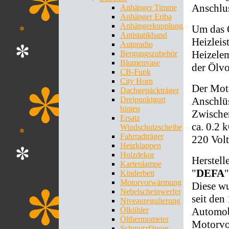
Anschlus
Anhänger Timme
Anhänger Eriba
Anhängerkupplung
Um das Ö
Antistatikband
Heizleis
Autoradio
Heizelem
Bergungszubehör
Blumenvase
der Ölvo
CB-Funk
City Horn
Der Moto
Dachgepäckträger
Anschlüs
Dreipunktgurt
hinten
Zwischen
Ersatz
ca. 0.2 
Windschutzscheibe
Fahrradträger
220 Volt
Heizklappen
Holzdekor
Herstell
Kartenlampe
"
DEFA
"
Kinderbett
Motorvorwärmung
Diese wu
Nebelscheinwerfer
seit den
Niveauregulierung
Automobi
Ölkühler
Ölthermometer
Motorvo
Schmutzfänger