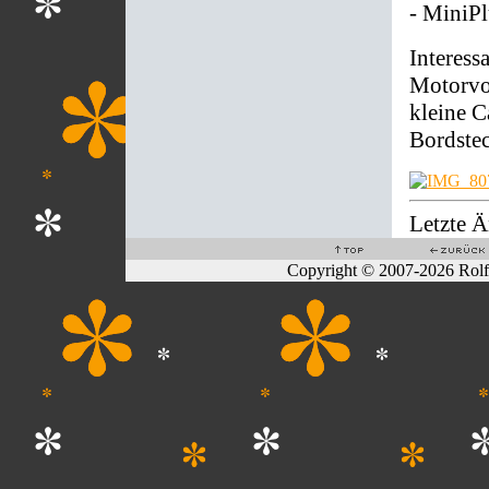
- MiniPl
Interessa
Motorvo
kleine 
Bordstec
Letzte 
Copyright © 2007-2026 Rol