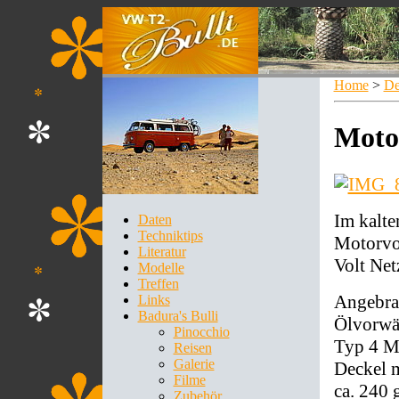
Home
>
De
Moto
Im kalt
Daten
Techniktips
Motorvor
Literatur
Volt Net
Modelle
Treffen
Angebra
Links
Badura's Bulli
Ölvorwä
Pinocchio
Typ 4 Mo
Reisen
Galerie
Deckel m
Filme
ca. 240 
Zubehör